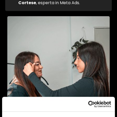
Cortese
, esperta in Meta Ads.
s
n