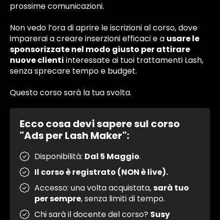
prossime comunicazioni.
Non vedo l’ora di aprire le iscrizioni al corso, dove
imparerai a creare inserzioni efficaci e a
usare le
sponsorizzate nel modo giusto per attirare
nuove clienti
interessate ai tuoi trattamenti Lash,
senza sprecare tempo e budget.
r
Questo corso sarà la tua svolta.
Ecco cosa devi sapere sul corso
"Ads per Lash Maker":
h
Disponibilità:
Dal 5 Maggio
.
s
Il corso è registrato (NON è live).
Accesso: una volta acquistata,
sarà tuo
per sempre
, senza limiti di tempo.
Chi sarà il docente del corso?
Susy