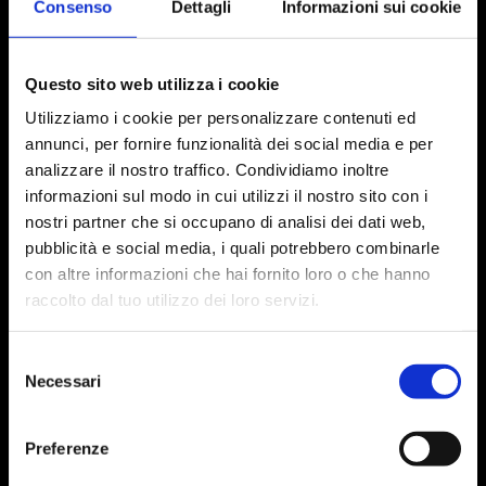
Consenso
Dettagli
Informazioni sui cookie
Questo sito web utilizza i cookie
Utilizziamo i cookie per personalizzare contenuti ed
n
annunci, per fornire funzionalità dei social media e per
analizzare il nostro traffico. Condividiamo inoltre
t
E ora, le ultime cose
informazioni sul modo in cui utilizzi il nostro sito con i
nostri partner che si occupano di analisi dei dati web,
prima di chiudere
pubblicità e social media, i quali potrebbero combinarle
con altre informazioni che hai fornito loro o che hanno
questa pagina.
raccolto dal tuo utilizzo dei loro servizi.
Segui le indicazioni qui sotto.
Selezione
Necessari
del
consenso
Salva in calendario la data di
apertura del corso.
Preferenze