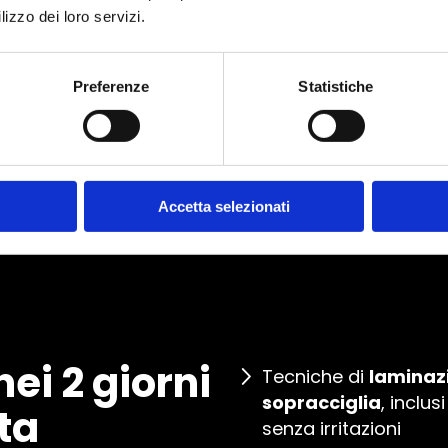
lizzo dei loro servizi.
edizione è il 6-7 Giugno 2025.
Preferenze
Statistiche
ivimi su WhatApp per avere maggiori informaz
Accetta selezionati
ei 2 giorni
Tecniche di
laminazi
sopracciglia
, inclus
ta
senza irritazioni