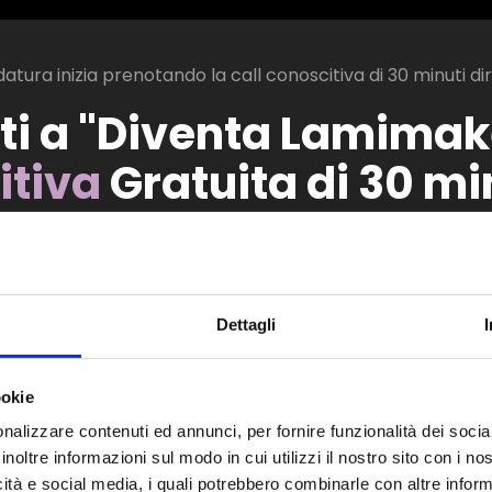
datura inizia prenotando la call conoscitiva di 30 minuti 
ti a "Diventa Lamimake
itiva
Gratuita di 30 mi
scitiva è il primo step per valutare la tua candi
corso di Laminazione Ciglia è giusto per te.
Dettagli
scitiva è senza impegno.
all conoscitiva valuterò se "Diventa Lamimaker
ookie
rerò il programma delle 3 giornate di formazion
nalizzare contenuti ed annunci, per fornire funzionalità dei socia
i, puoi anche venire in studio da me e fare la c
inoltre informazioni sul modo in cui utilizzi il nostro sito con i n
 vivo. Fissala comunque dal calendario qui sotto
icità e social media, i quali potrebbero combinarle con altre inform