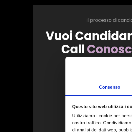
Il processo di candi
Vuoi Candidar
Call
Conosc
La call cono
capire se il 
Consenso
La call cono
Durante la c
Questo sito web utilizza i c
te e ti most
Utilizziamo i cookie per perso
Se preferisc
nostro traffico. Condividiamo 
gratuita dal
di analisi dei dati web, pubbl