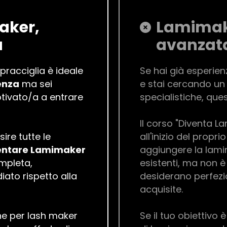
aker,
Lamimak
a
avanzat
opracciglia è ideale
Se hai già esperi
enza
ma sei
e stai cercando un
tivato/a a entrare
specialistiche, que
Il corso "Diventa L
ire tutte le
all'inizio del propr
entare Lamimaker
aggiungere la lami
mpleta,
esistenti, ma non 
ato rispetto alla
desiderano perfezio
acquisite.
he per lash maker
Se il tuo obiettivo