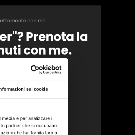
direttamente con me.
r"? Prenota la
nuti con me.
datura e
Informazioni sui cookie
" è adatto a
e.
l media e per analizzare il
onsulenza
ostri partner che si occupano
.
azioni che hai fornito loro o