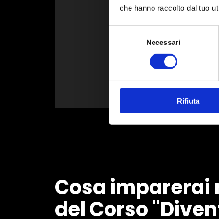
che hanno raccolto dal tuo uti
La prossima 
Selezione
Necessari
del
consenso
Scr
Rifiuta
Cosa imparerai n
del Corso "Diven